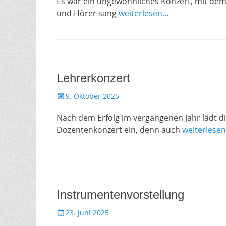
Es war ein ungewöhnliches Konzert, mit dem
und Hörer sang
weiterlesen…
Lehrerkonzert
Gepostet
9. Oktober 2025
am
Nach dem Erfolg im vergangenen Jahr lädt d
Dozentenkonzert ein, denn auch
weiterlese
Instrumentenvorstellung
Gepostet
23. Juni 2025
am