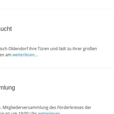
sucht
isch Oldendorf ihre Türen und lädt zu ihrer großen
ten am
weiterlesen…
mmlung
. Mitgliederversammlung des Förderkreises der
inn ist um 19:00 Uhr
weiterlesen…