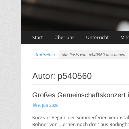
Zum
Erstes
Start
Über uns
Unterricht
Mit
Inhalt:
Menü
Startseite
»
Alle Posts von
p540560 anschauen
Autor:
p540560
Großes Gemeinschaftskonzert 
Gepostet
9. Juli 2026
am
Kurz vor Beginn der Sommerferien veranstal
Rohner von „Lernen noch drei“ aus Rödingh