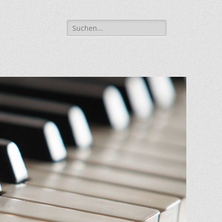
Suche
für: