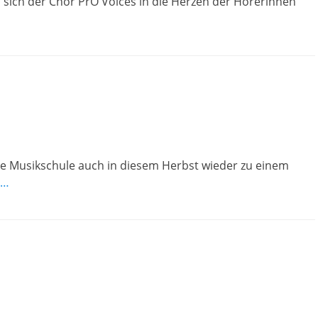
 sich der Chor PrO Voices in die Herzen der Hörerinnen
ie Musikschule auch in diesem Herbst wieder zu einem
n…