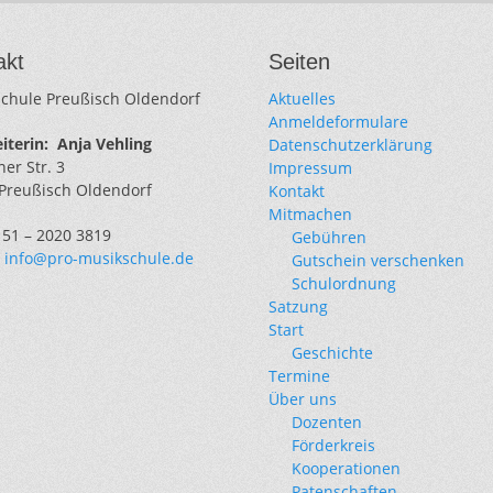
akt
Seiten
chule Preußisch Oldendorf
Aktuelles
Anmeldeformulare
iterin:
Anja Vehling
Datenschutzerklärung
er Str. 3
Impressum
Preußisch Oldendorf
Kontakt
Mitmachen
0151 – 2020 3819
Gebühren
:
info@pro-musikschule.de
Gutschein verschenken
Schulordnung
Satzung
Start
Geschichte
Termine
Über uns
Dozenten
Förderkreis
Kooperationen
Patenschaften