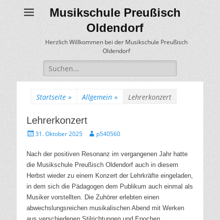
Musikschule Preußisch
Oldendorf
Herzlich Willkommen bei der Musikschule Preußisch
Oldendorf
Suche
für:
Startseite
»
Allgemein
»
Lehrerkonzert
Lehrerkonzert
Gepostet
Autor
31. Oktober 2025
p540560
am
Nach der positiven Resonanz im vergangenen Jahr hatte
die Musikschule Preußisch Oldendorf auch in diesem
Herbst wieder zu einem Konzert der Lehrkräfte eingeladen,
in dem sich die Pädagogen dem Publikum auch einmal als
Musiker vorstellten. Die Zuhörer erlebten einen
abwechslungsreichen musikalischen Abend mit Werken
aus verschiedenen Stilrichtungen und Epochen,