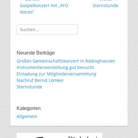
Vorhergehender
Nächster
Gospelkonzert mit „PrO
Sternstunde
Beitrag:
Beitrag:
Voices“
Suche
für:
Neueste Beiträge
Großes Gemeinschaftskonzert in Rödinghausen
Instrumentenvorstellung gut besucht
Einladung zur Mitgliederversammlung
Nachruf Bernd Lömker
Sternstunde
Kategorien
Allgemein