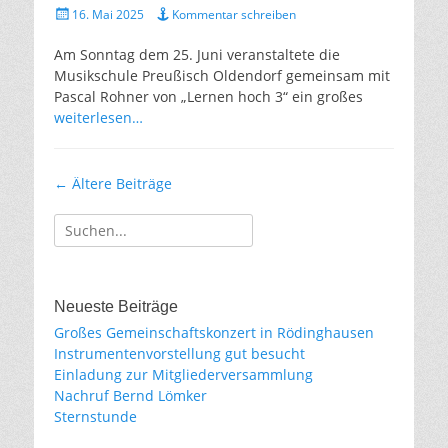
Gepostet
16. Mai 2025
Kommentar schreiben
am
Am Sonntag dem 25. Juni veranstaltete die
Musikschule Preußisch Oldendorf gemeinsam mit
Pascal Rohner von „Lernen hoch 3“ ein großes
weiterlesen…
Beitragsnavigation
←
Ältere Beiträge
Suche
für:
Neueste Beiträge
Großes Gemeinschaftskonzert in Rödinghausen
Instrumentenvorstellung gut besucht
Einladung zur Mitgliederversammlung
Nachruf Bernd Lömker
Sternstunde