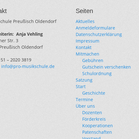
akt
Seiten
chule Preußisch Oldendorf
Aktuelles
Anmeldeformulare
iterin:
Anja Vehling
Datenschutzerklärung
er Str. 3
Impressum
Preußisch Oldendorf
Kontakt
Mitmachen
0151 – 2020 3819
Gebühren
:
info@pro-musikschule.de
Gutschein verschenken
Schulordnung
Satzung
Start
Geschichte
Termine
Über uns
Dozenten
Förderkreis
Kooperationen
Patenschaften
Vorstand