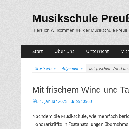
Musikschule Preu
Herzlich Willkommen bei der Musikschule Preuß
Zum
Erstes
Start
Über uns
Unterricht
Mit
Inhalt:
Menü
Startseite
»
Allgemein
»
Mit frischem Wind un
Mit frischem Wind und T
Gepostet
Autor
31. Januar 2025
p540560
am
Nachdem die Musikschule, wie mehrfach beric
Honorarkräfte in Festanstellungen übernehmen