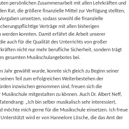
uten persönlichen Zusammenarbeit mit allen Lehrkräften und
n Rat, die größere finanzielle Mittel zur Verfügung stellten,
Vorgaben umsetzen, sodass sowohl die finanzielle
icherungspflichtige Verträge
mit
alle
n
bisherigen
n werden konnten. Damit erfährt die Arbeit unserer
ie auch für die Qualität des Unterrichts von großer
rkräften nicht nur mehr berufliche Sicherheit, sondern trägt
des gesamten Musikschulangebotes bei.
 Jahr gewählt wurde, konnte sich gleich zu Beginn seiner
d seinen Teil zum erfolgreichen Weiterbestehen der
ürden inzwischen genommen sind, freuen sich die
er Musikschule mitgestalten zu können. Auch Dr. Albert Neff,
Tatendrang: „Ich bin selber musikalisch sehr interessiert,
d möchte mich gerne für die Musikschule einsetzen. Ich freue
. Unterstützt wird er von Hannelore Lösche, die das Amt der