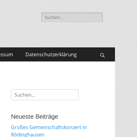
Suche
für:
essum
Datenschutzerklärung
Search
Suche
für:
Neueste Beiträge
Großes Gemeinschaftskonzert in
Rödinghausen