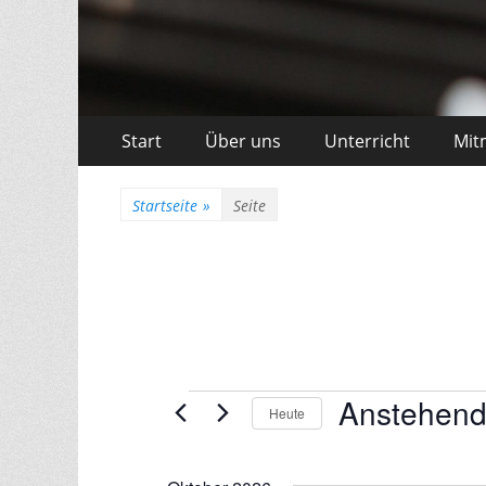
Zum
Erstes
Start
Über uns
Unterricht
Mit
Inhalt:
Menü
Startseite
»
Seite
Anstehen
Veranstaltungen
Heute
D
a