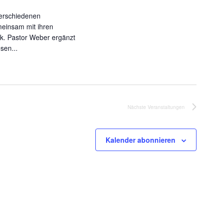
n
verschiedenen
meinsam mit ihren
ik. Pastor Weber ergänzt
sen...
Nächste
Veranstaltungen
Kalender abonnieren