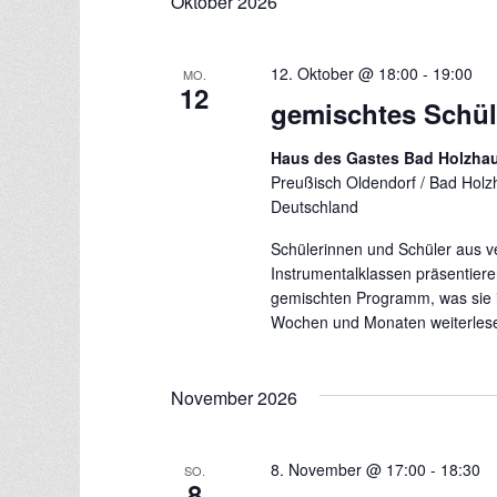
Oktober 2026
t
u
m
12. Oktober @ 18:00
-
19:00
MO.
12
w
gemischtes Schül
ä
h
Haus des Gastes Bad Holzh
l
Preußisch Oldendorf / Bad Hol
e
Deutschland
n
Schülerinnen und Schüler aus 
.
Instrumentalklassen präsentiere
gemischten Programm, was sie 
Wochen und Monaten
weiterlese
November 2026
8. November @ 17:00
-
18:30
SO.
8